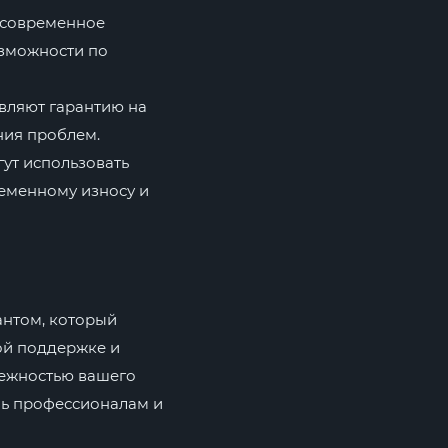
 современное
озможности по
вляют гарантию на
ния проблем.
ут использовать
ременному износу и
антом, который
вой поддержке и
дежностью вашего
ль профессионалам и