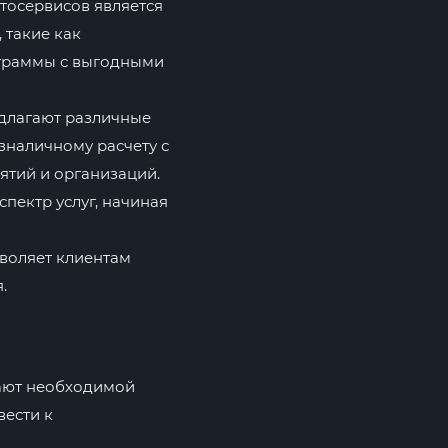
осервисов является
 такие как
ограммы с выгодными
длагают различные
зналичному расчету с
ятий и организаций.
ектр услуг, начиная
зволяет клиентам
.
ают необходимой
ести к